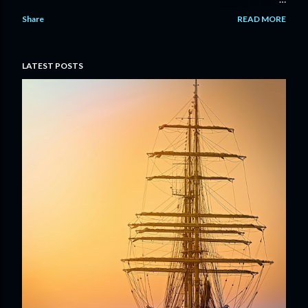
Justeru, perkongsian terakhir ini, penulis ingin mengajak para
Share
READ MORE
pembaca untuk berlabuh seketika, menginsafi sejenak,
setelah kita mengharungi samudera ramadan selama sebulan.
MELIHAT APA YANG TELAH KITA BAWA Sepanjang
LATEST POSTS
pelayaran ini, lihatlah, adakah kita sekadar membawa lapar dan
dahaga semata-mata? Ataupun kita membawa pulang hati
yang lebih lapang, fikiran yang lebih tenang dan ikatan lebih
rapat bersama Tuhan. Pada akhirnya, pelayaran ini bukan
sahaja tentang apa yang telah kita tinggalkan, tetapi bekalan
untuk meneruskan perjalanan tatkala kita berlabuh di
pelabuhan. Perjalanan selepas ini pasti akan lebih mencabar.
Jika samudera ramadan yang kita...