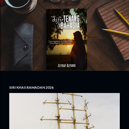
SIRI KHAS RAMADAN 2026
P
o
s
t